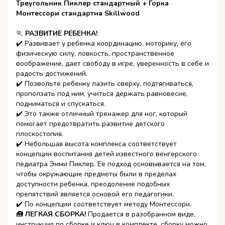
Треугольник Пиклер стандартный + Горка
Монтессори стандартна Skillwood
🏃
РАЗВИТИЕ РЕБЕНКА!
✔️ Развивает у ребенка координацию, моторику, его
физическую силу, ловкость, пространственное
воображение, дает свободу в игре, уверенность в себе и
радость достижений.
✔️ Позвольте ребенку лазить сверху, подтягиваться,
проползать под ним, учиться держать равновесие,
подниматься и спускаться.
✔️ Это также отличный тренажер для ног, который
помогает предотвратить развитие детского
плоскостопия.
✔️ Небольшая высота комплекса соответствует
концепции воспитания детей известного венгерского
педиатра Эмми Пиклер. Ее подход основывается на том,
чтобы окружающие предметы были в пределах
доступности ребенка, преодоление подобных
препятствий является основой его педагогики.
✔️ По концепции соответствует методу Монтессори.
🧰 ЛЕГКАЯ СБОРКА!
Продается в разобранном виде,
инструкция по сборке и ключ в комплекте, сборку можно