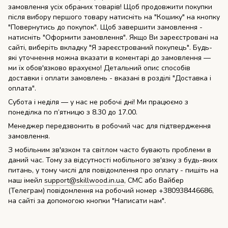
замовлення усіх обраних товарів! Щоб продовжити покупки
після вибору першого товару натисніть на "Кошику" на кнопку
"Повернутись до покупок". Щоб завершити замовлення -
натисніть "Оформити замовлення". Якщо Ви зареєстровані на
сайті, виберіть вкладку "Я зареєстрований покупець". Будь-
які уточнення можна вказати в коментарі до замовлення ―
ми їх обов'язково врахуємо! Детальний опис способів
доставки і оплати замовлень - вказані в розділі "Доставка і
оплата".
Субота і неділя ― у нас не робочі дні! Ми працюємо з
понеділка по п’ятницю з 8.30 до 17.00.
Менеджер передзвонить в робочий час для підтвердження
замовлення.
З мобільним зв'язком та світлом часто бувають проблеми в
даний час. Тому за відсутності мобільного зв'язку з будь-яких
питань, у тому числі для повідомлення про оплату - пишіть на
наш імейл
support@skillwood.in.ua
, СМС або Вайбер
(Телеграм) повідомлення на робочий номер +380938446686,
на сайті за допомогою кнопки "Написати нам".