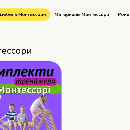
мебель Монтессори
Материалы Монтессори
Роке
тессори