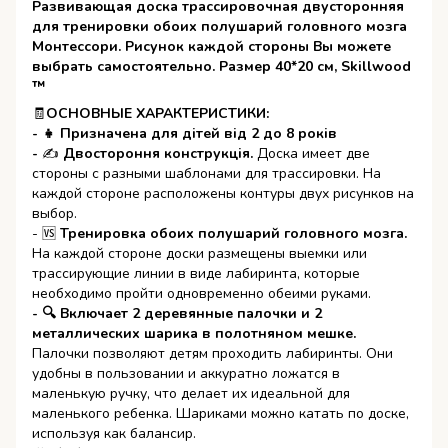
Развивающая доска трассировочная двусторонняя
для тренировки обоих полушарий головного мозга
Монтессори. Рисунок каждой стороны Вы можете
выбрать самостоятельно. Размер 40*20 см, Skillwood
™
🧾
ОСНОВНЫЕ ХАРАКТЕРИСТИКИ:
- 👧 Призначена для дітей від 2 до 8 років
-
✍
Двостороння конструкція.
Доска имеет две
стороны с разными шаблонами для трассировки. На
каждой стороне расположены контуры двух рисунков на
выбор.
- 🆚
Тренировка обоих полушарий головного мозга.
На каждой стороне доски размещены выемки или
трассирующие линии в виде лабиринта, которые
необходимо пройти одновременно обеими руками.
- 🔍 Включает 2 деревянные палочки и 2
металлических шарика в полотняном мешке.
Палочки позволяют детям проходить лабиринты. Они
удобны в пользовании и аккуратно ложатся в
маленькую ручку, что делает их идеальной для
маленького ребенка. Шариками можно катать по доске,
используя как балансир.