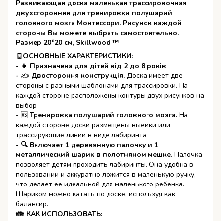
Развивающая доска маленькая трассировочная
двухсторонняя для тренировки полушарий
головного мозга Монтессори. Рисунок каждой
стороны Вы можете выбрать самостоятельно.
Размер 20*20 см, Skillwood ™
🧾
ОСНОВНЫЕ ХАРАКТЕРИСТИКИ:
- 👧 Призначена для дітей від 2 до 8 років
-
✍
Двостороння конструкція.
Доска имеет две
стороны с разными шаблонами для трассировки. На
каждой стороне расположены контуры двух рисунков на
выбор.
- 🆚
Тренировка полушарий головного мозга.
На
каждой стороне доски размещены выемки или
трассирующие линии в виде лабиринта.
- 🔍 Включает 1 деревянную палочку и 1
металлический шарик в полотняном мешке.
Палочка
позволяет детям проходить лабиринты. Она удобна в
пользовании и аккуратно ложится в маленькую ручку,
что делает ее идеальной для маленького ребенка.
Шариком можно катать по доске, используя как
балансир.
👪 КАК ИСПОЛЬЗОВАТЬ: