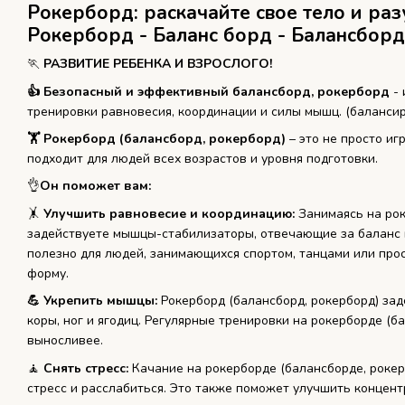
Рокерборд: раскачайте свое тело и раз
Рокерборд - Баланс борд - Балансборд
🏃
РАЗВИТИЕ РЕБЕНКА И ВЗРОСЛОГО!
👍 Безопасный и эффективный балансборд, рокерборд
- 
тренировки равновесия, координации и силы мышц. (балансир
🏋 Рокерборд (балансборд, рокерборд)
– это не просто и
подходит для людей всех возрастов и уровня подготовки.
👌️
Он поможет вам:
🤸️
Улучшить равновесие и координацию:
Занимаясь на рок
задействуете мышцы-стабилизаторы, отвечающие за баланс 
полезно для людей, занимающихся спортом, танцами или пр
форму.
💪 Укрепить мышцы:
Рокерборд (балансборд, рокерборд) за
коры, ног и ягодиц. Регулярные тренировки на рокерборде (б
выносливее.
🧘️
Снять стресс:
Качание на рокерборде (балансборде, роке
стресс и расслабиться. Это также поможет улучшить концен