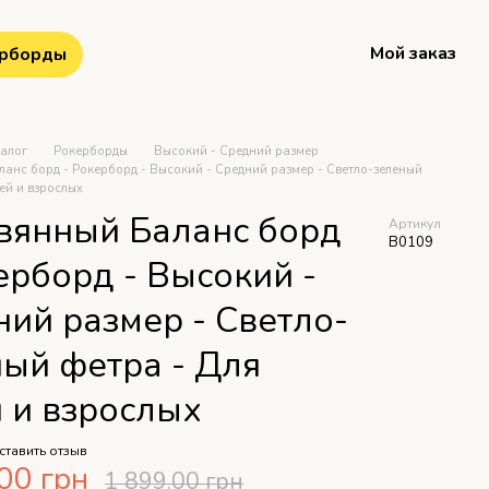
Мой заказ
рборды
талог
Рокерборды
Высокий - Средний размер
анс борд - Рокерборд - Высокий - Средний размер - Светло-зеленый
тей и взрослых
вянный Баланс борд
Артикул
B0109
ерборд - Высокий -
ий размер - Светло-
ый фетра - Для
 и взрослых
ставить отзыв
00 грн
1 899.00 грн