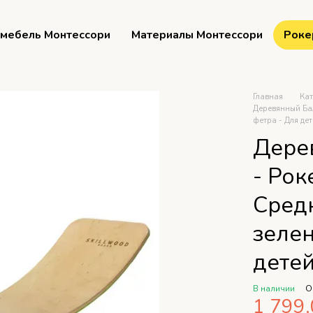
мебель Монтессори
Материалы Монтессори
Роке
Главная
Ка
Деревянный Бал
фетра - Для де
Дере
- Рок
Средн
зелен
детей
В наличии
О
1 799.