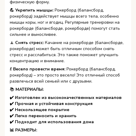
физическую форму.
💪 Укрепить мышцы:
Рокерборд (балансборд,
рокерборд) задействует мышцы всего тела, особенно
мышцы коры, ног и ягодиц. Регулярные тренировки на
рокерборде (балансборде, рокерборде) помогут стать
сильнее и выносливее.
🧘️
Снять стресс:
Качание на рокерборде (балансборде,
рокерборде) может быть отличным способом снять
стресс и расслабиться. Это также поможет улучшить
концентрацию и внимание.
💃️
Весело провести время:
Рокерборд (балансборд,
рокерборд) – это просто весело! Это отличный способ
развлечься всей семьей или с друзьями.
📚
МАТЕРИАЛЫ:
✔️ Изготовлен из высококачественных материалов
✔️ Прочная и устойчивая конструкция
✔️ Нескользящее покрытие
✔️ Легко переносить и хранить
✔️ Подходит для использования дома
📊 РАЗМЕРЫ: