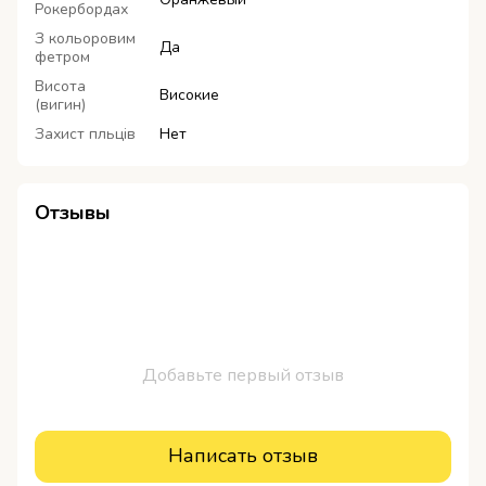
Рокербордах
З кольоровим
Да
фетром
Висота
Високие
(вигин)
Захист пльців
Нет
Отзывы
Добавьте первый отзыв
Написать отзыв