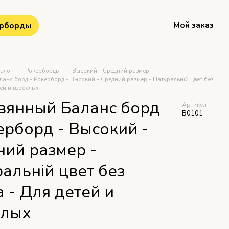
Мой заказ
рборды
талог
Рокерборды
Высокий - Средний размер
анс борд - Рокерборд - Высокий - Средний размер - Натуральній цвет без
тей и взрослых
вянный Баланс борд
Артикул
B0101
ерборд - Высокий -
ний размер -
альній цвет без
 - Для детей и
слых