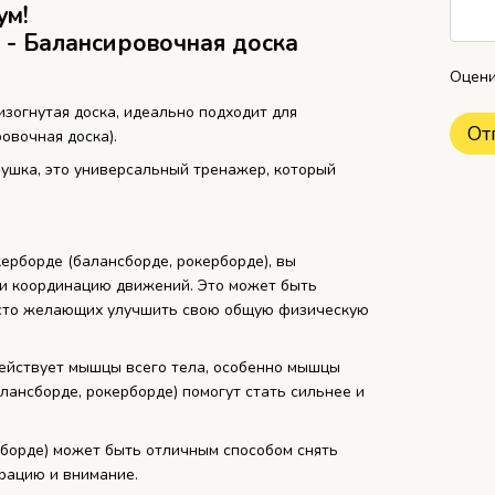
ум!
 - Балансировочная доска
Оцени
изогнутая доска, идеально подходит для
От
овочная доска).
грушка, это универсальный тренажер, который
ерборде (балансборде, рокерборде), вы
и координацию движений. Это может быть
осто желающих улучшить свою общую физическую
действует мышцы всего тела, особенно мышцы
алансборде, рокерборде) помогут стать сильнее и
рборде) может быть отличным способом снять
трацию и внимание.