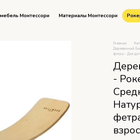
мебель Монтессори
Материалы Монтессори
Роке
Главная
Ка
Деревянный Бал
фетра - Для де
Дере
- Рок
Сред
Натур
фетра
взро