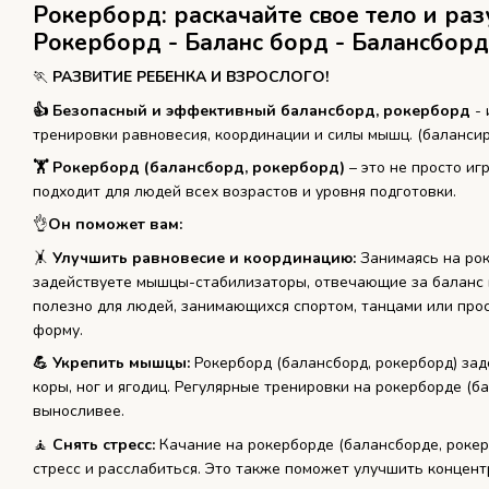
Рокерборд: раскачайте свое тело и раз
Рокерборд - Баланс борд - Балансборд
🏃
РАЗВИТИЕ РЕБЕНКА И ВЗРОСЛОГО!
👍 Безопасный и эффективный балансборд, рокерборд
- 
тренировки равновесия, координации и силы мышц. (балансир
🏋 Рокерборд (балансборд, рокерборд)
– это не просто и
подходит для людей всех возрастов и уровня подготовки.
👌️
Он поможет вам:
🤸️
Улучшить равновесие и координацию:
Занимаясь на рок
задействуете мышцы-стабилизаторы, отвечающие за баланс 
полезно для людей, занимающихся спортом, танцами или пр
форму.
💪 Укрепить мышцы:
Рокерборд (балансборд, рокерборд) за
коры, ног и ягодиц. Регулярные тренировки на рокерборде (б
выносливее.
🧘️
Снять стресс:
Качание на рокерборде (балансборде, роке
стресс и расслабиться. Это также поможет улучшить концен