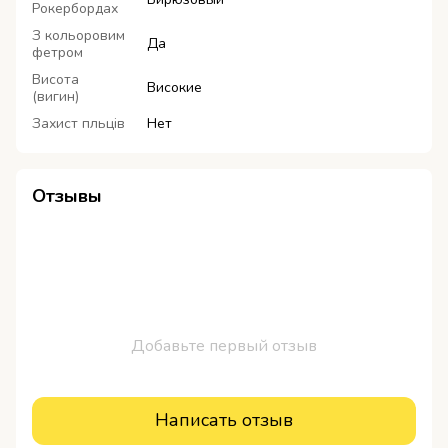
Рокербордах
З кольоровим
Да
фетром
Висота
Високие
(вигин)
Захист пльців
Нет
Отзывы
Добавьте первый отзыв
Написать отзыв