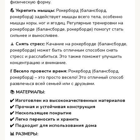
физическую форму.
💪 Укрепить мышцы:
Рокерборд (балансборд,
рокерборд) задействует мышцы всего тела, особенно
мышцы коры, ног и ягодиц. Регулярные тренировки на
рокерборде (балансборде, рокерборде) помогут стать
сильнее и выносливее.
🧘️
Снять стресс:
Качание на рокерборде (балансборде,
рокерборде) может быть отличным способом снять
стресс и расслабиться. Это также поможет улучшить
концентрацию и внимание.
💃️
Весело провести время:
Рокерборд (балансборд,
рокерборд) – это просто весело! Это отличный способ
развлечься всей семьей или с друзьями.
📚
МАТЕРИАЛЫ:
✔️ Изготовлен из высококачественных материалов
✔️ Прочная и устойчивая конструкция
✔️ Нескользящее покрытие
✔️ Легко переносить и хранить
✔️ Подходит для использования дома
📊 РАЗМЕРЫ: