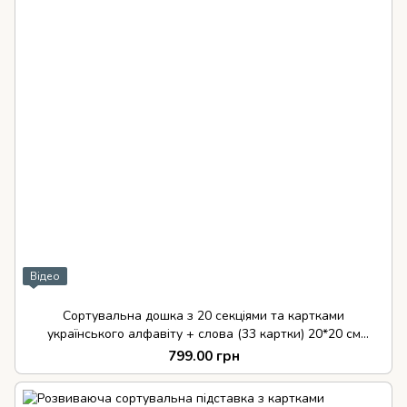
Відео
Сортувальна дошка з 20 секціями та картками
українського алфавіту + слова (33 картки) 20*20 см
Skillwood ™
799.00 грн