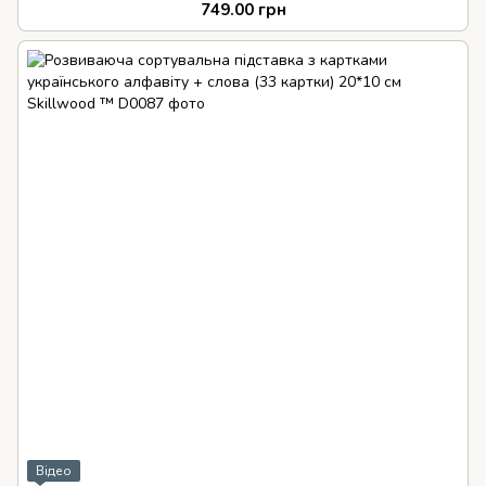
Skillwood ™
749.00 грн
Відео