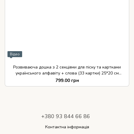
Відео
Розвиваюча дошка з 2 секціями для піску та картками
українського алфавіту + слова (33 картки) 25*20 см
Skillwood ™
799.00 грн
+380 93 844 66 86
Контактна інформація