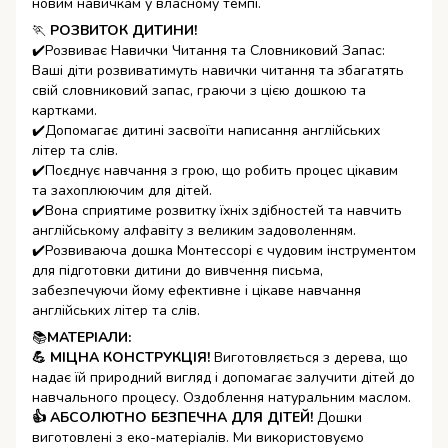
новим навичкам у власному темпі.
🏃
РОЗВИТОК ДИТИНИ!
✔️Розвиває Навички Читання та Словниковий Запас:
Ваші діти розвиватимуть навички читання та збагатять
свій словниковий запас, граючи з цією дошкою та
картками.
✔️Допомагає дитині засвоїти написання англійських
літер та слів.
✔️Поєднує навчання з грою, що робить процес цікавим
та захоплюючим для дітей.
✔️Вона сприятиме розвитку їхніх здібностей та навчить
англійському алфавіту з великим задоволенням.
✔️Розвиваюча дошка Монтессорі є чудовим інструментом
для підготовки дитини до вивчення письма,
забезпечуючи йому ефективне і цікаве навчання
англійських літер та слів.
📚
МАТЕРІАЛИ:
💪 МІЦНА КОНСТРУКЦІЯ!
Виготовляється з дерева, що
надає їй природний вигляд і допомагає залучити дітей до
навчального процесу. Оздоблення натуральним маслом.
👍 АБСОЛЮТНО БЕЗПЕЧНА ДЛЯ ДІТЕЙ!
Дошки
виготовлені з еко-матеріалів. Ми використовуємо