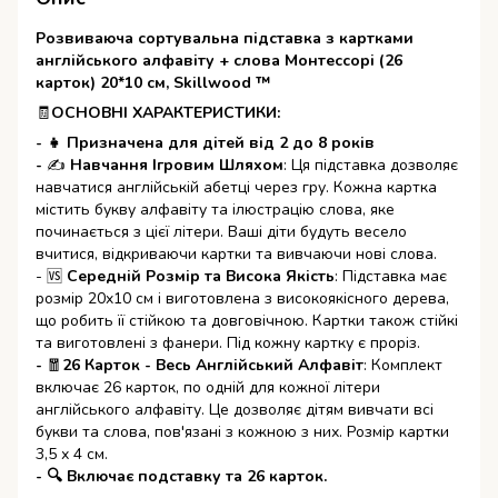
Розвиваюча сортувальна підставка з картками
англійського алфавіту + слова Монтессорі (26
карток) 20*10 см, Skillwood ™
🧾
ОСНОВНІ ХАРАКТЕРИСТИКИ:
- 👧 Призначена для дітей від 2 до 8 років
-
✍
Навчання Ігровим Шляхом
: Ця підставка дозволяє
навчатися англійській абетці через гру. Кожна картка
містить букву алфавіту та ілюстрацію слова, яке
починається з цієї літери. Ваші діти будуть весело
вчитися, відкриваючи картки та вивчаючи нові слова.
- 🆚
Середній Розмір та Висока Якість
: Підставка має
розмір 20x10 см і виготовлена з високоякісного дерева,
що робить її стійкою та довговічною. Картки також стійкі
та виготовлені з фанери. Під кожну картку є проріз.
-
🧧
26 Карток - Весь Англійський Алфавіт
: Комплект
включає 26 карток, по одній для кожної літери
англійського алфавіту. Це дозволяє дітям вивчати всі
букви та слова, пов'язані з кожною з них. Розмір картки
3,5 х 4 см.
- 🔍 Включає подставку та 26 карток.