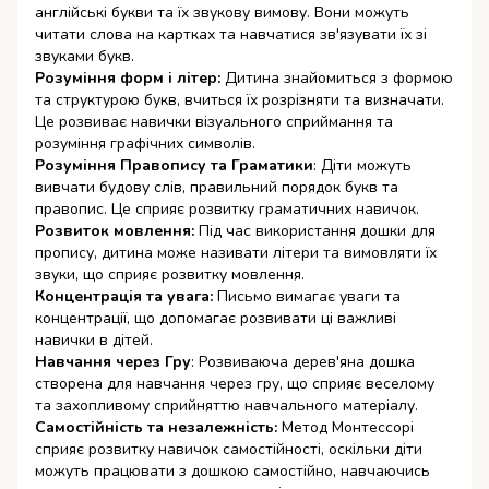
англійські букви та їх звукову вимову. Вони можуть
читати слова на картках та навчатися зв'язувати їх зі
звуками букв.
Розуміння форм і літер:
Дитина знайомиться з формою
та структурою букв, вчиться їх розрізняти та визначати.
Це розвиває навички візуального сприймання та
розуміння графічних символів.
Розуміння Правопису та Граматики
: Діти можуть
вивчати будову слів, правильний порядок букв та
правопис. Це сприяє розвитку граматичних навичок.
Розвиток мовлення:
Під час використання дошки для
пропису, дитина може називати літери та вимовляти їх
звуки, що сприяє розвитку мовлення.
Концентрація та увага:
Письмо вимагає уваги та
концентрації, що допомагає розвивати ці важливі
навички в дітей.
Навчання через Гру
: Розвиваюча дерев'яна дошка
створена для навчання через гру, що сприяє веселому
та захопливому сприйняттю навчального матеріалу.
Самостійність та незалежність:
Метод Монтессорі
сприяє розвитку навичок самостійності, оскільки діти
можуть працювати з дошкою самостійно, навчаючись