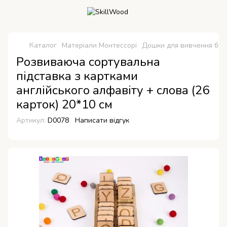
Каталог
Матеріали Монтессорі
Дошки для вивчення букв
Розвиваюча сортувальна
підставка з картками
англійського алфавіту + слова (26
карток) 20*10 см
Артикул:
D0078
Написати відгук