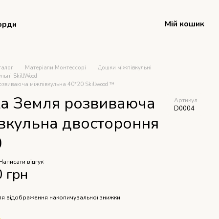
Мій кошик
орди
талог
Матеріали Монтессорі
Дошки міжпівкульні
льні SkillWood
звиваюча міжпівкульна 40*20 Skillwood ™
а Земля розвиваюча
Артикул
D0004
івкульна двостороння
0
Написати відгук
0 грн
я відображення накопичувальної знижки