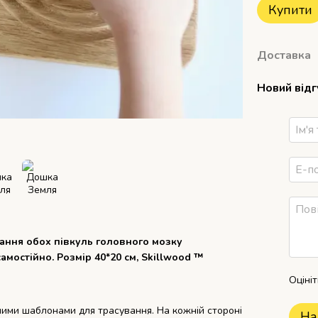
Купити
Доставка
Новий від
ння обох півкуль головного мозку
мостійно. Розмір 40*20 см, Skillwood ™
Оціні
ними шаблонами для трасування. На кожній стороні
На