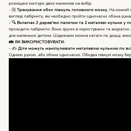
розміщені контури двох малюнків на вибір.
- 🆚
Тренування обох півкуль головного мозку.
На кожній 
вигляді лабіринту, які необхідно пройти одночасно обома рука
- 🔍 Включає 2 дерев'яні палички та 2 металеві кульки у
проходити лабіринти. Вони зручні в користуванні та акуратно
для маленької дитини. Шариками можна катати по дошці, вик
👪 ЯК ВИКОРИСТОВУВАТИ:
-
✍
Діти можуть маніпулювати металевою кулькою по всі
Однією рукою, або обома одночасно. Обидва півкулі мозку беру