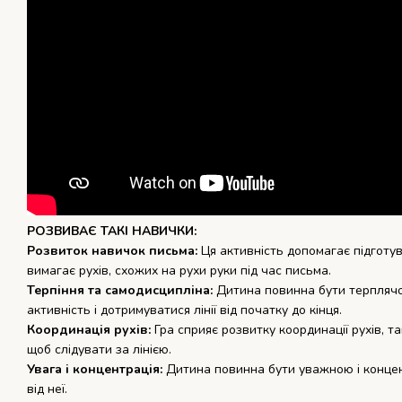
РОЗВИВАЄ ТАКІ НАВИЧКИ:
Розвиток навичок письма:
Ця активність допомагає підготув
вимагає рухів, схожих на рухи руки під час письма.
Терпіння та самодисципліна:
Дитина повинна бути терпляч
активність і дотримуватися лінії від початку до кінця.
Координація рухів:
Гра сприяє розвитку координації рухів, 
щоб слідувати за лінією.
Увага і концентрація:
Дитина повинна бути уважною і концент
від неї.