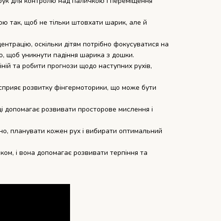
рук для контролю над паличкою і переміщення
ю так, щоб не тільки штовхати шарик, але й
ентрацію, оскільки дітям потрібно фокусуватися на
о, щоб уникнути падіння шарика з дошки.
іній та робити прогнози щодо наступних рухів,
сприяє розвитку фінгермоторики, що може бути
і допомагає розвивати просторове мислення і
но, планувати кожен рух і вибирати оптимальний
ом, і вона допомагає розвивати терпіння та