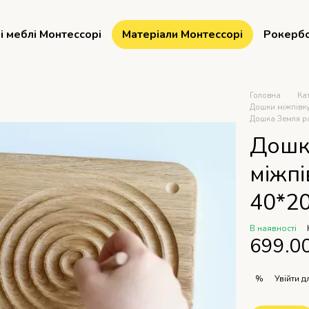
і меблі Монтессорі
Матеріали Монтессорі
Рокерб
Головна
Ка
Дошки міжпівку
Дошка Земля ро
Дошк
міжп
40*2
В наявності
699.0
Увійти
дл
%