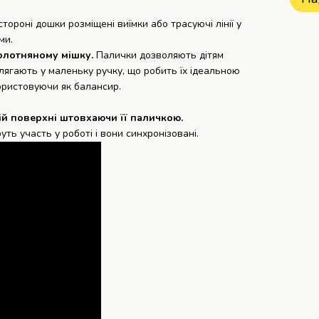
стороні дошки розміщені виїмки або трасуючі лінії у
ми.
 полотняному мішку.
Палички дозволяють дітям
 лягають у маленьку ручку, що робить їх ідеальною
ористовуючи як балансир.
й поверхні штовхаючи її паличкою.
ть участь у роботі і вони синхронізовані.