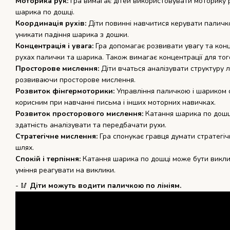
Моторика рук:
Гра вимагає дітей використовувати моторику 
шарика по дошці.
Координація рухів:
Діти повинні навчитися керувати паличко
уникати падіння шарика з дошки.
Концентрація і увага:
Гра допомагає розвивати увагу та конц
рухах палички та шарика. Також вимагає концентрації для тог
Просторове мислення:
Діти вчаться аналізувати структуру л
розвиваючи просторове мислення.
Розвиток фінгермоторики:
Управління паличкою і шариком 
корисним при навчанні письма і інших моторних навичках.
Розвиток просторового мислення:
Катання шарика по дошц
здатність аналізувати та передбачати рухи.
Стратегічне мислення:
Гра спонукає гравця думати стратегіч
шлях.
Спокій і терпіння:
Катання шарика по дошці може бути виклик
уміння реагувати на виклики.
- 🥢
Діти
м
ожуть водити паличкою по лініям.