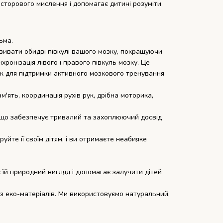
осторового мислення і допомагає дитині розуміти
ьма.
звивати обидві півкулі вашого мозку, покращуючи
нхронізація лівого і правого півкуль мозку. Це
кож для підтримки активного мозкового тренування
'ять, координація рухів рук, дрібна моторика,
, що забезпечує тривалий та захоплюючий досвід
йте її своїм дітям, і ви отримаєте неабияке
 їй природний вигляд і допомагає залучити дітей
з еко-матеріалів. Ми використовуємо натуральний,