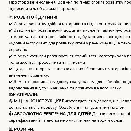
Просторове мислення:
Водіння по лініях сприяє розвитку пр
відносини між об'єктами в просторі.
🏃
РОЗВИТОК ДИТИНИ!
✔️ Сприяє розвитку дрібної моторики та підготовці руки до пис
✔️ Завдяки цій розвиваючій дошці, ви зможете гармонійно ро
інтелектуальні та творчі здібності, відбувається взаємодія і си
чудовий інструмент для розвитку дітей у ранньому віці, а та
дорослих.
✔️ У результаті гри розвивається сприйняття, довготривала пам
полегшується процес читання і письма.
✔️ Ця дошка створена з високоякісних і безпечних матеріалів
вивчення і розвитку.
✔️ Замовте розвиваючу дошку трасувальну для себе або подару
задоволення від гри, навчання та розвитку вашого мозку!
📚
МАТЕРІАЛИ:
💪 МІЦНА КОНСТРУКЦІЯ!
Виготовляється з дерева, що надає
до навчального процесу. Оздоблення натуральним маслом.
👍 АБСОЛЮТНО БЕЗПЕЧНА ДЛЯ ДІТЕЙ!
Дошки виготовлені 
сертифікований та екологічно чистий лак на водній основі.
📊 РОЗМІРИ: