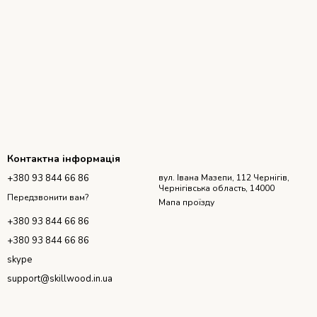
Контактна інформація
+380 93 844 66 86
вул. Івана Мазепи, 112 Чернігів,
Чернігівська область, 14000
Передзвонити вам?
Мапа проїзду
+380 93 844 66 86
+380 93 844 66 86
skype
support@skillwood.in.ua