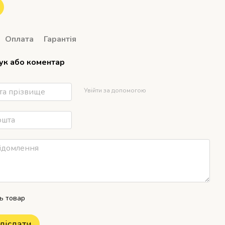
Оплата
Гарантія
гук або коментар
Увійти за допомогою
ть товар
діслати