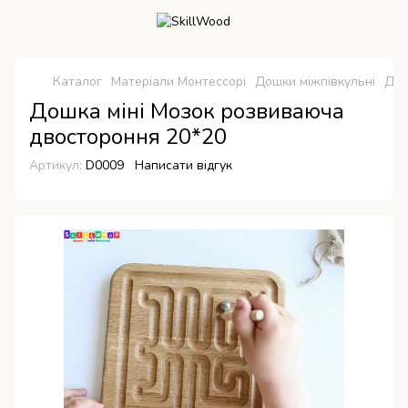
Каталог
Матеріали Монтессорі
Дошки міжпівкульні
Дош
Дошка міні Мозок розвиваюча
двостороння 20*20
Артикул:
D0009
Написати відгук