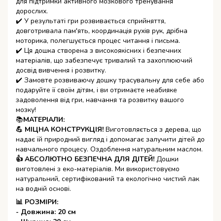
для підтримки активного мозкового тренування
дорослих.
✔️ У результаті гри розвивається сприйняття,
довготривала пам'ять, координація рухів рук, дрібна
моторика, полегшується процес читання і письма.
✔️ Ця дошка створена з високоякісних і безпечних
матеріалів, що забезпечує тривалий та захоплюючий
досвід вивчення і розвитку.
✔️ Замовте розвиваючу дошку трасувальну для себе або
подаруйте її своїм дітям, і ви отримаєте неабияке
задоволення від гри, навчання та розвитку вашого
мозку!
📚
МАТЕРІАЛИ:
💪 МІЦНА КОНСТРУКЦІЯ!
Виготовляється з дерева, що
надає їй природний вигляд і допомагає залучити дітей до
навчального процесу. Оздоблення натуральним маслом.
👍 АБСОЛЮТНО БЕЗПЕЧНА ДЛЯ ДІТЕЙ!
Дошки
виготовлені з еко-матеріалів. Ми використовуємо
натуральний, сертифікований та екологічно чистий лак
на водній основі.
📊 РОЗМІРИ:
- Довжина: 20 см