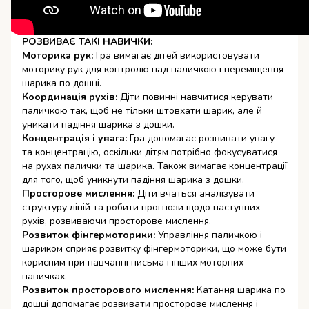
РОЗВИВАЄ ТАКІ НАВИЧКИ:
Моторика рук:
Гра вимагає дітей використовувати
моторику рук для контролю над паличкою і переміщення
шарика по дошці.
Координація рухів:
Діти повинні навчитися керувати
паличкою так, щоб не тільки штовхати шарик, але й
уникати падіння шарика з дошки.
Концентрація і увага:
Гра допомагає розвивати увагу
та концентрацію, оскільки дітям потрібно фокусуватися
на рухах палички та шарика. Також вимагає концентрації
для того, щоб уникнути падіння шарика з дошки.
Просторове мислення:
Діти вчаться аналізувати
структуру ліній та робити прогнози щодо наступних
рухів, розвиваючи просторове мислення.
Розвиток фінгермоторики:
Управління паличкою і
шариком сприяє розвитку фінгермоторики, що може бути
корисним при навчанні письма і інших моторних
навичках.
Розвиток просторового мислення:
Катання шарика по
дошці допомагає розвивати просторове мислення і