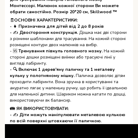
Монтессорі. Малюнок кожної сторони Ви можете
обрати самостійно. Розмір 20*20 см, Skillwood ™
🧾
ОСНОВНІ ХАРАКТЕРИСТИКИ:
- 👧 Призначена для дітей від 2 до 8 років
-
✍
Двостороння конструкція.
Дошка має дві сторони
з різними шаблонами для трасування. На кожній стороні
розміщені контури двох малюнків на вибір.
- 🆚
Тренування півкуль головного мозку.
На кожній
стороні дошки розміщені виїмки або трасуючі лінії у
вигляді лабіринту.
- 🔍 Включає 1 дерев'яну паличку та 1 металеву
кульку у полотняному мішку.
Паличка дозволяє дітям
проходити лабіринти. Вона зручна в користуванні та
акуратно лягає у маленьку ручку, що робить її ідеальною
для маленької дитини. Шариком можна катати по дошці,
використовуючи як балансир.
👪 ЯК ВИКОРИСТОВУВАТИ:
-
✍
Діти можуть маніпулювати металевою кулькою
по всій поверхні штовхаючи її паличкою.