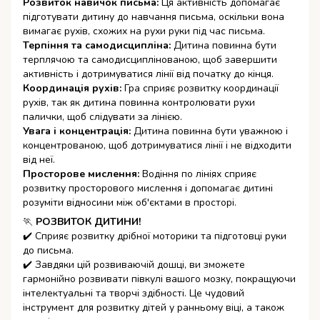
Розвиток навичок письма:
Ця активність допомагає
підготувати дитину до навчання письма, оскільки вона
вимагає рухів, схожих на рухи руки під час письма.
Терпіння та самодисципліна:
Дитина повинна бути
терплячою та самодисциплінованою, щоб завершити
активність і дотримуватися лінії від початку до кінця.
Координація рухів:
Гра сприяє розвитку координації
рухів, так як дитина повинна контролювати рухи
палички, щоб слідувати за лінією.
Увага і концентрація:
Дитина повинна бути уважною і
концентрованою, щоб дотримуватися лінії і не відходити
від неї.
Просторове мислення:
Водіння по лініях сприяє
розвитку просторового мислення і допомагає дитині
розуміти відносини між об'єктами в просторі.
🏃
РОЗВИТОК ДИТИНИ!
✔️ Сприяє розвитку дрібної моторики та підготовці руки
до письма.
✔️ Завдяки цій розвиваючій дошці, ви зможете
гармонійно розвивати півкулі вашого мозку, покращуючи
інтелектуальні та творчі здібності. Це чудовий
інструмент для розвитку дітей у ранньому віці, а також